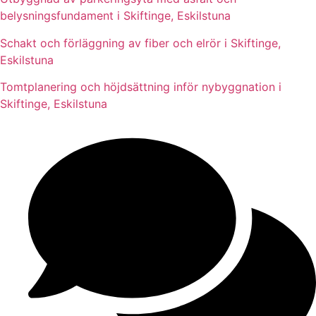
belysningsfundament i Skiftinge, Eskilstuna
Schakt och förläggning av fiber och elrör i Skiftinge,
Eskilstuna
Tomtplanering och höjdsättning inför nybyggnation i
Skiftinge, Eskilstuna