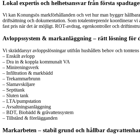
Lokal expertis och helhetsansvar från första spadtage
Vi kan Konungsös markförhållanden och vet hur man bygger hållbara av
driftsättning och dokumentation. Som totalentreprenör koordinerar vi al
fast pris när det är möjligt. ROT-avdrag, egenkontroller och driftinstruk
Avloppssystem & markanläggning – rätt lösning för d
Vi skräddarsyr avloppslösningar utifrån hushållets behov och tomtens f
– Enskilt avlopp
– Dra in & koppla kommunalt VA
– Minireningsverk
– Infiltration & markbädd
– Trekammarbrunn
– Slamavskiljare
– Septitank
– Sluten tank
– LTA/pumpstation
– Avsaltningsanläggning
– BDT, Biobädd & gråvattensystem
– Tillstånd & förelägganden
Markarbeten – stabil grund och hållbar dagvattenha