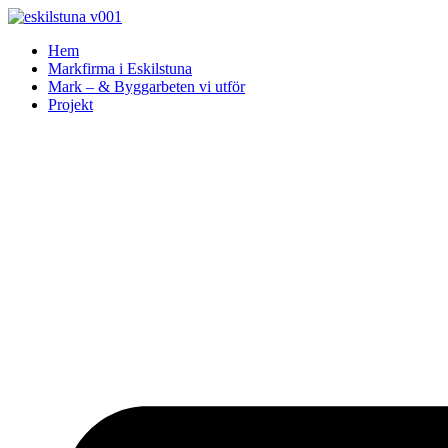
Skip
to
Hem
content
Markfirma i Eskilstuna
Mark – & Byggarbeten vi utför
Projekt