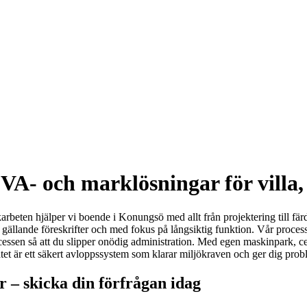
A- och marklösningar för villa, f
en hjälper vi boende i Konungsö med allt från projektering till färdig
t gällande föreskrifter och med fokus på långsiktig funktion. Vår proces
ocessen så att du slipper onödig administration. Med egen maskinpark, ce
atet är ett säkert avloppssystem som klarar miljökraven och ger dig proble
 – skicka din förfrågan idag