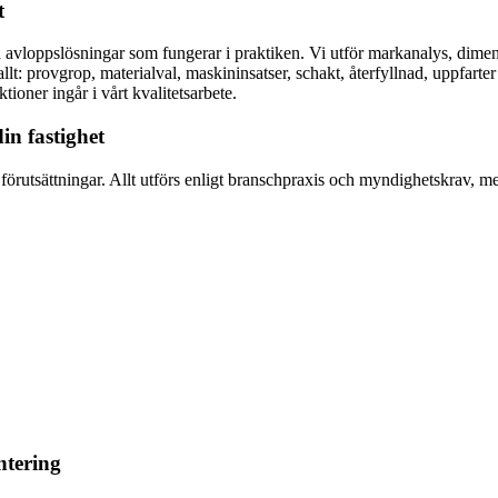
t
loppslösningar som fungerar i praktiken. Vi utför markanalys, dimensi
lt: provgrop, materialval, maskininsatser, schakt, återfyllnad, uppfarte
tioner ingår i vårt kvalitetsarbete.
in fastighet
örutsättningar. Allt utförs enligt branschpraxis och myndighetskrav, me
ntering