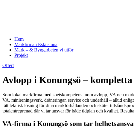
Hem
Markfirma i Eskilstuna
Mark – & Byggarbeten vi utför
Projekt
Offert
Avlopp i Konungsö – kompletta V
Som lokal markfirma med spetskompetens inom avlopp, VA och markarbet
VA, minireningsverk, dräneringar, service och underhåll – alltid enlig
rätt teknisk lösning för dina markförhållanden och sköter tillståndspr
totalentreprenad där vi tar ansvar för både tidplan och kvalitet. Result
VA-firma i Konungsö som tar helhetsansvar