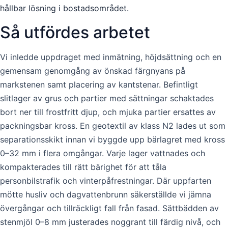
hållbar lösning i bostadsområdet.
Så utfördes arbetet
Vi inledde uppdraget med inmätning, höjdsättning och en
gemensam genomgång av önskad färgnyans på
markstenen samt placering av kantstenar. Befintligt
slitlager av grus och partier med sättningar schaktades
bort ner till frostfritt djup, och mjuka partier ersattes av
packningsbar kross. En geotextil av klass N2 lades ut som
separationsskikt innan vi byggde upp bärlagret med kross
0–32 mm i flera omgångar. Varje lager vattnades och
kompakterades till rätt bärighet för att tåla
personbilstrafik och vinterpåfrestningar. Där uppfarten
mötte husliv och dagvattenbrunn säkerställde vi jämna
övergångar och tillräckligt fall från fasad. Sättbädden av
stenmjöl 0–8 mm justerades noggrant till färdig nivå, och