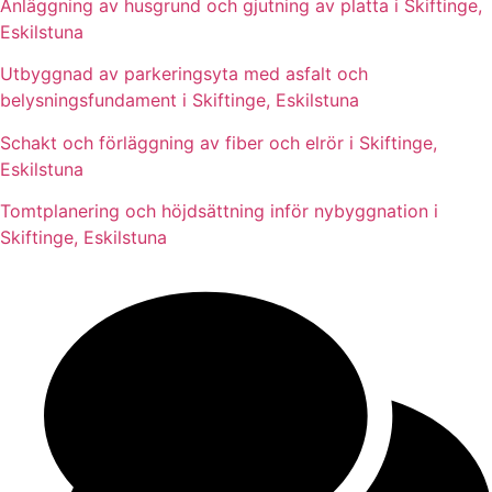
Anläggning av husgrund och gjutning av platta i Skiftinge,
Eskilstuna
Utbyggnad av parkeringsyta med asfalt och
belysningsfundament i Skiftinge, Eskilstuna
Schakt och förläggning av fiber och elrör i Skiftinge,
Eskilstuna
Tomtplanering och höjdsättning inför nybyggnation i
Skiftinge, Eskilstuna