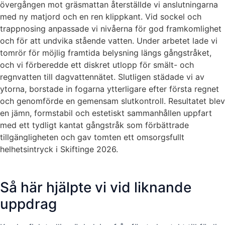
övergången mot gräsmattan återställde vi anslutningarna
med ny matjord och en ren klippkant. Vid sockel och
trappnosing anpassade vi nivåerna för god framkomlighet
och för att undvika stående vatten. Under arbetet lade vi
tomrör för möjlig framtida belysning längs gångstråket,
och vi förberedde ett diskret utlopp för smält- och
regnvatten till dagvattennätet. Slutligen städade vi av
ytorna, borstade in fogarna ytterligare efter första regnet
och genomförde en gemensam slutkontroll. Resultatet blev
en jämn, formstabil och estetiskt sammanhållen uppfart
med ett tydligt kantat gångstråk som förbättrade
tillgängligheten och gav tomten ett omsorgsfullt
helhetsintryck i Skiftinge 2026.
Så här hjälpte vi vid liknande
uppdrag