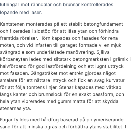
lutningar mot ränndalar och brunnar kontrollerades
löpande med laser.
Kantstenen monterades på ett stabilt betongfundament
och fixerades i sidstöd för att låsa ytan och förhindra
framtida rörelser. Hörn kapades och fasades för rena
möten, och vid infarten till garaget formade vi en mjuk
svängradie som underlättade manövrering. Själva
körbaneytan lades med slitstark betongmarksten i gråmix i
halvförband för god lastfördelning och ett lugnt uttryck
mot fasaden. Gångstråket mot entrén gjordes något
smalare för ett nättare intryck och fick en svag kurvatur
för att följa tomtens linjer. Stenar kapades med våtkap
längs kanter och brunnslock för en exakt passform, och
hela ytan vibrerades med gummimatta för att skydda
stenarnas yta.
Fogar fylldes med hårdfog baserad på polymeriserande
sand för att minska ogräs och förbättra ytans stabilitet. I