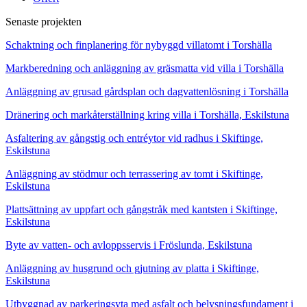
Senaste projekten
Schaktning och finplanering för nybyggd villatomt i Torshälla
Markberedning och anläggning av gräsmatta vid villa i Torshälla
Anläggning av grusad gårdsplan och dagvattenlösning i Torshälla
Dränering och markåterställning kring villa i Torshälla, Eskilstuna
Asfaltering av gångstig och entréytor vid radhus i Skiftinge,
Eskilstuna
Anläggning av stödmur och terrassering av tomt i Skiftinge,
Eskilstuna
Plattsättning av uppfart och gångstråk med kantsten i Skiftinge,
Eskilstuna
Byte av vatten- och avloppsservis i Fröslunda, Eskilstuna
Anläggning av husgrund och gjutning av platta i Skiftinge,
Eskilstuna
Utbyggnad av parkeringsyta med asfalt och belysningsfundament i