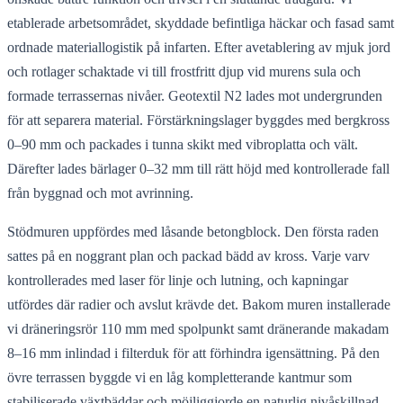
etablerade arbetsområdet, skyddade befintliga häckar och fasad samt
ordnade materiallogistik på infarten. Efter avetablering av mjuk jord
och rotlager schaktade vi till frostfritt djup vid murens sula och
formade terrassernas nivåer. Geotextil N2 lades mot undergrunden
för att separera material. Förstärkningslager byggdes med bergkross
0–90 mm och packades i tunna skikt med vibroplatta och vält.
Därefter lades bärlager 0–32 mm till rätt höjd med kontrollerade fall
från byggnad och mot avrinning.
Stödmuren uppfördes med låsande betongblock. Den första raden
sattes på en noggrant plan och packad bädd av kross. Varje varv
kontrollerades med laser för linje och lutning, och kapningar
utfördes där radier och avslut krävde det. Bakom muren installerade
vi dräneringsrör 110 mm med spolpunkt samt dränerande makadam
8–16 mm inlindad i filterduk för att förhindra igensättning. På den
övre terrassen byggde vi en låg kompletterande kantmur som
stabiliserade växtbäddar och möjliggjorde en naturlig nivåskillnad.