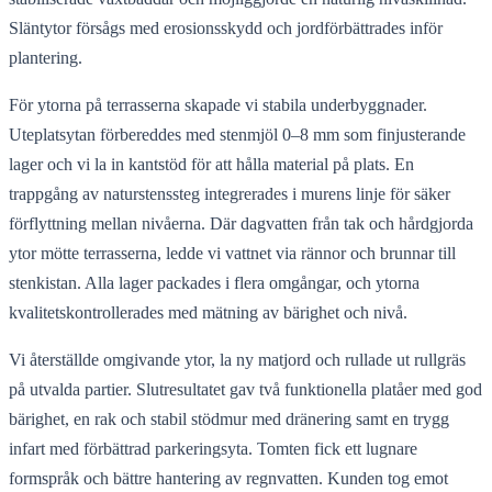
Släntytor försågs med erosionsskydd och jordförbättrades inför
plantering.
För ytorna på terrasserna skapade vi stabila underbyggnader.
Uteplatsytan förbereddes med stenmjöl 0–8 mm som finjusterande
lager och vi la in kantstöd för att hålla material på plats. En
trappgång av naturstenssteg integrerades i murens linje för säker
förflyttning mellan nivåerna. Där dagvatten från tak och hårdgjorda
ytor mötte terrasserna, ledde vi vattnet via rännor och brunnar till
stenkistan. Alla lager packades i flera omgångar, och ytorna
kvalitetskontrollerades med mätning av bärighet och nivå.
Vi återställde omgivande ytor, la ny matjord och rullade ut rullgräs
på utvalda partier. Slutresultatet gav två funktionella platåer med god
bärighet, en rak och stabil stödmur med dränering samt en trygg
infart med förbättrad parkeringsyta. Tomten fick ett lugnare
formspråk och bättre hantering av regnvatten. Kunden tog emot