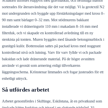
Schakten utfördes etappvis med grävmaskin, och befintliga massor
sorterades för återanvändning där det var möjligt. Vi la geotextil N2
mot undergrunden och byggde upp förstärkningslager med kross 0–
90 mm samt bärlager 0–32 mm. Mot stödmurens bakkant
installerade vi dräneringsrör 110 mm i makadam 8–16 mm med
filterduk, och vi skapade en kontrollerad avledning till en ny
stenkista på tomten. Muren byggdes med låsande betongmurblock i
granitgrå kulör. Bottensulan sattes på packad kross med noggrant
kontrollerad nivå och lutning. Varv för varv fyllde vi och packade
baksidan och lade dränerande material. På de högre avsnitten
använde vi geonät som armering enligt tillverkarens
läggningsschema. Krönstenar limmades och fogar justerades för ett
enhetligt uttryck.
Så utfördes arbetet
Arbetet genomfördes i Skiftinge, Eskilstuna, åt en privatkund som
önskade bättre funktion och trivsel i en sluttande trädgård. Vi