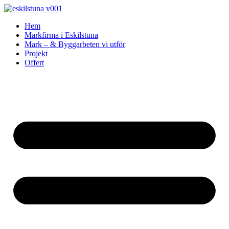
Skip
to
Hem
content
Markfirma i Eskilstuna
Mark – & Byggarbeten vi utför
Projekt
Offert