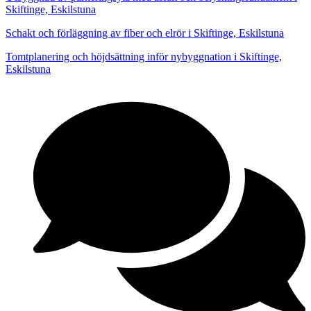
Skiftinge, Eskilstuna
Schakt och förläggning av fiber och elrör i Skiftinge, Eskilstuna
Tomtplanering och höjdsättning inför nybyggnation i Skiftinge,
Eskilstuna