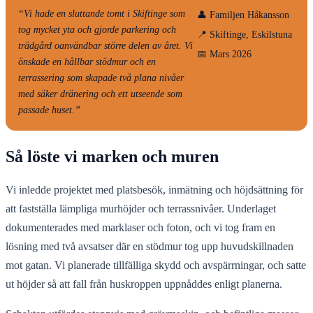
“Vi hade en sluttande tomt i Skiftinge som
👤 Familjen Håkansson
tog mycket yta och gjorde parkering och
📍 Skiftinge, Eskilstuna
trädgård oanvändbar större delen av året. Vi
📅 Mars 2026
önskade en hållbar stödmur och en
terrassering som skapade två plana nivåer
med säker dränering och ett utseende som
passade huset.”
Så löste vi marken och muren
Vi inledde projektet med platsbesök, inmätning och höjdsättning för
att fastställa lämpliga murhöjder och terrassnivåer. Underlaget
dokumenterades med marklaser och foton, och vi tog fram en
lösning med två avsatser där en stödmur tog upp huvudskillnaden
mot gatan. Vi planerade tillfälliga skydd och avspärrningar, och satte
ut höjder så att fall från huskroppen uppnåddes enligt planerna.