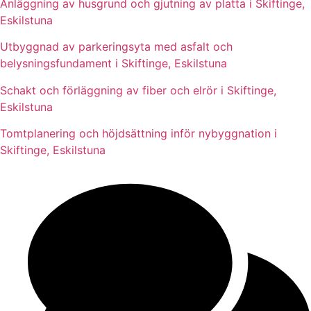
Anläggning av husgrund och gjutning av platta i Skiftinge,
Eskilstuna
Utbyggnad av parkeringsyta med asfalt och
belysningsfundament i Skiftinge, Eskilstuna
Schakt och förläggning av fiber och elrör i Skiftinge,
Eskilstuna
Tomtplanering och höjdsättning inför nybyggnation i
Skiftinge, Eskilstuna