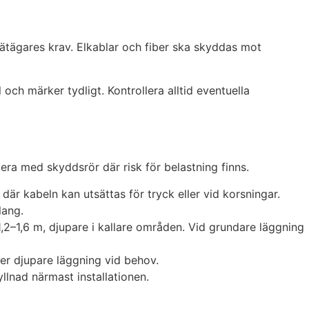
nätägares krav. Elkablar och fiber ska skyddas mot
ch märker tydligt. Kontrollera alltid eventuella
era med skyddsrör där risk för belastning finns.
r kabeln kan utsättas för tryck eller vid korsningar.
lang.
a 1,2–1,6 m, djupare i kallare områden. Vid grundare läggning
ller djupare läggning vid behov.
llnad närmast installationen.