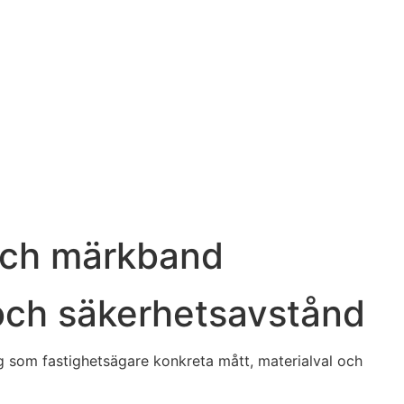
d och märkband
 och säkerhetsavstånd
ig som fastighetsägare konkreta mått, materialval och