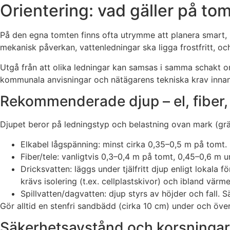
Orientering: vad gäller på t
På den egna tomten finns ofta utrymme att planera smart, 
mekanisk påverkan, vattenledningar ska ligga frostfritt, och
Utgå från att olika ledningar kan samsas i samma schakt om
kommunala anvisningar och nätägarens tekniska krav innan
Rekommenderade djup – el, fiber,
Djupet beror på ledningstyp och belastning ovan mark (gräs
Elkabel lågspänning: minst cirka 0,35–0,5 m på tomt. 
Fiber/tele: vanligtvis 0,3–0,4 m på tomt, 0,45–0,6 m u
Dricksvatten: läggs under tjälfritt djup enligt lokala 
krävs isolering (t.ex. cellplastskivor) och ibland värm
Spillvatten/dagvatten: djup styrs av höjder och fall. S
Gör alltid en stenfri sandbädd (cirka 10 cm) under och öve
Säkerhetsavstånd och korsningar