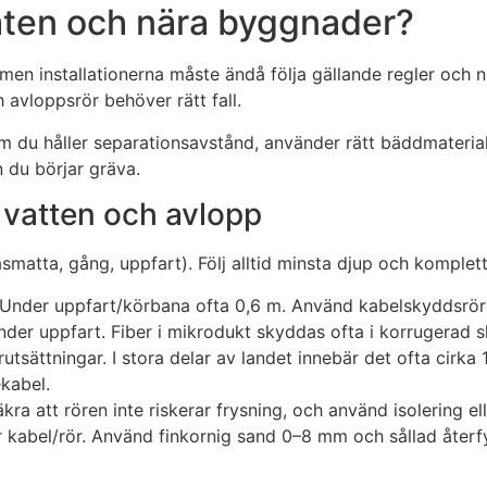
omten och nära byggnader?
men installationerna måste ändå följa gällande regler och 
 avloppsrör behöver rätt fall.
 du håller separationsavstånd, använder rätt bäddmaterial o
 du börjar gräva.
 vatten och avlopp
matta, gång, uppfart). Följ alltid minsta djup och komplett
Under uppfart/körbana ofta 0,6 m. Använd kabelskyddsrör dä
nder uppfart. Fiber i mikrodukt skyddas ofta i korrugerad s
förutsättningar. I stora delar av landet innebär det ofta cirk
ekabel.
äkra att rören inte riskerar frysning, och använd isolering e
r kabel/rör. Använd finkornig sand 0–8 mm och sållad återfy