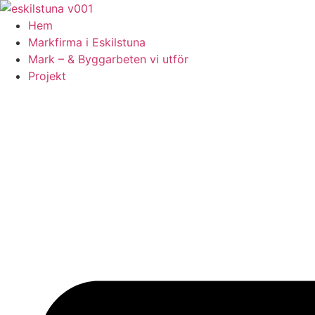
Skip
to
Hem
content
Markfirma i Eskilstuna
Mark – & Byggarbeten vi utför
Projekt