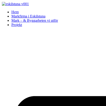
Skip
to
Hem
content
Markfirma i Eskilstuna
Mark – & Byggarbeten vi utför
Projekt