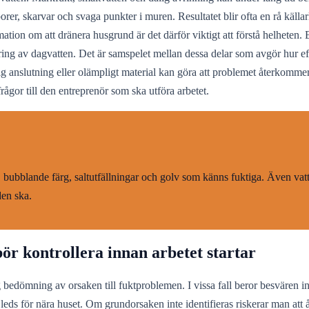
porer, skarvar och svaga punkter i muren. Resultatet blir ofta en rå käl
ation om att dränera husgrund är det därför viktigt att förstå helheten
ing av dagvatten. Det är samspelet mellan dessa delar som avgör hur eff
lig anslutning eller olämpligt material kan göra att problemet återkommer t
rågor till den entreprenör som ska utföra arbetet.
r, bubblande färg, saltutfällningar och golv som känns fuktiga. Även vat
den ska.
ör kontrollera innan arbetet startar
ig bedömning av orsaken till fuktproblemen. I vissa fall beror besvären 
 leds för nära huset. Om grundorsaken inte identifieras riskerar man att åt