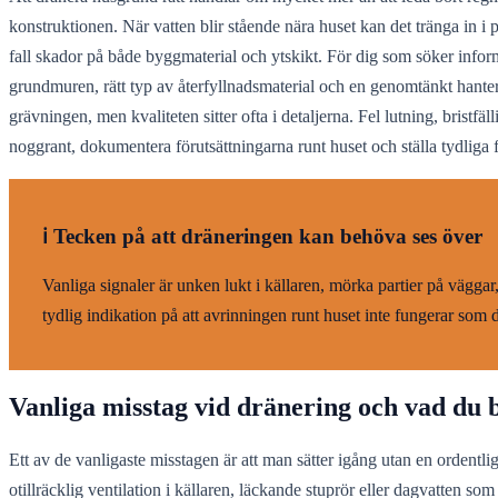
konstruktionen. När vatten blir stående nära huset kan det tränga in i 
fall skador på både byggmaterial och ytskikt. För dig som söker inform
grundmuren, rätt typ av återfyllnadsmaterial och en genomtänkt hanter
grävningen, men kvaliteten sitter ofta i detaljerna. Fel lutning, bristfäl
noggrant, dokumentera förutsättningarna runt huset och ställa tydliga f
ℹ️ Tecken på att dräneringen kan behöva ses över
Vanliga signaler är unken lukt i källaren, mörka partier på vägga
tydlig indikation på att avrinningen runt huset inte fungerar som 
Vanliga misstag vid dränering och vad du b
Ett av de vanligaste misstagen är att man sätter igång utan en ordentl
otillräcklig ventilation i källaren, läckande stuprör eller dagvatten som