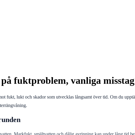
 på fuktproblem, vanliga misstag
t fukt, lukt och skador som utvecklas långsamt över tid. Om du upptäck
uterrängvåning.
grunden
vatten. Markfukt, smältvatten och dålig avrinning kan under lång tid b