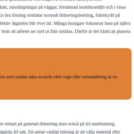
larlukt, missfärgningar på väggar, försämrad inomhusmiljö och i vissa
. En bra lösning omfattar normalt dräneringsledning, fuktskydd på
ektiv åtgärden blir över tid. Många husägare fokuserar bara på själva
rots att arbetet ser nytt ut från utsidan. Därför är det klokt att planera
ten som samlas nära sockeln efter regn eller snösmältning är en
inte enbart på gammal dränering utan också på fel marklutning,
gärda fel sak. Ett annat vanligt misstag är att välja material eller